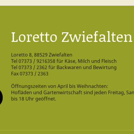
Loretto Zwiefalten
Loretto 8, 88529 Zwiefalten
Tel 07373 / 9216358 für Käse, Milch und Fleisch
Tel 07373 / 2362 für Backwaren und Bewirtung
Fax 07373 / 2363
Öffnungszeiten von April bis Weihnachten:
Hofläden und Gartenwirtschaft sind jeden Freitag, Sa
bis 18 Uhr geöffnet.