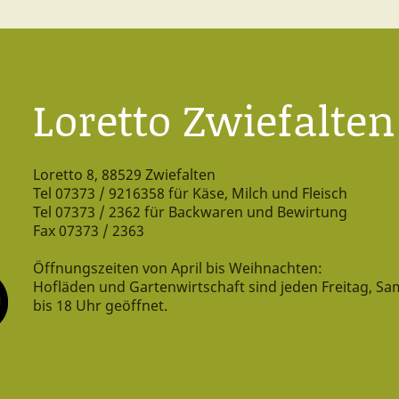
Loretto Zwiefalten
Loretto 8, 88529 Zwiefalten
Tel 07373 / 9216358 für Käse, Milch und Fleisch
Tel 07373 / 2362 für Backwaren und Bewirtung
Fax 07373 / 2363
Öffnungszeiten von April bis Weihnachten:
Hofläden und Gartenwirtschaft sind jeden Freitag, Sa
bis 18 Uhr geöffnet.